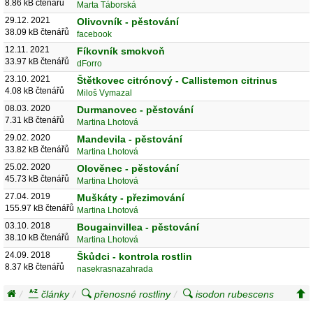
8.86 kB čtenářů
Marta Táborská
29.12. 2021
Olivovník - pěstování
38.09 kB čtenářů
facebook
12.11. 2021
Fíkovník smokvoň
33.97 kB čtenářů
dForro
23.10. 2021
Štětkovec citrónový - Callistemon citrinus
4.08 kB čtenářů
Miloš Vymazal
08.03. 2020
Durmanovec - pěstování
7.31 kB čtenářů
Martina Lhotová
29.02. 2020
Mandevila - pěstování
33.82 kB čtenářů
Martina Lhotová
25.02. 2020
Olověnec - pěstování
45.73 kB čtenářů
Martina Lhotová
27.04. 2019
Muškáty - přezimování
155.97 kB čtenářů
Martina Lhotová
03.10. 2018
Bougainvillea - pěstování
38.10 kB čtenářů
Martina Lhotová
24.09. 2018
Škůdci - kontrola rostlin
8.37 kB čtenářů
nasekrasnazahrada
články
přenosné rostliny
isodon rubescens
isodon