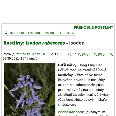
PŘENOSNÉ ROSTLINY
Hledat / koupit 'isodon rubescens' - Heureka.cz
Rostliny:
Isodon rubescens
-
isodon
Poslal(a)
zahrad-krulichovi
20.05. 2017
|
|
09:39:05 (14167 čtenářů)
Další názvy:
Dong Ling Cao
Léčivá rostlina
tradiční čínské
medicíny
. Užívá se ve formě
čajového odvaru
, účinné látky
oridonin
a
rubescensin
působí
proti rakovině
prsu a prostaty,
zklidňují žaludek
používání však
vždy konzultujte se svým lékařem,
či léčitelem.
Isodon rubescens
(synonymum