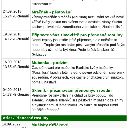
citronovou chutí.
24.09. 2018
Mračňák - pěstování
15.24 kB čtenářů
Žíznivý mračňák Mračňák (Abutilon) bez ustání otevírá nové
zářivé květy, pokud má ovšem trvale dostatek vláhy. Sucho
zastavuje kvetení a zanedlouho vede také ke žloutnutí listů.
19.09. 2018
Připravte včas zimoviště pro přenosné rostliny
14.12 kB čtenářů
Denní teploty jsou stále ještě příjemné, ale o nočních to
neplatí. Tropickým rostlinám pěstovaným přes léto pod širým
nebem by už mohla být zima. Proto ibišek čínskou růži
(Hibiscus
16.09. 2018
Mučenka - podzim
13.65 kB čtenářů
Čas stěhování pro mučenku Exotické květy mučenky
(Passiflora) krášlí v létě nejedno pevné odclonění směrem k
sousedům. V oblastech, kde časně přicházejí první mrazíky,
pomalu nastává
04.09. 2018
Skleník - přezimování přenosných rostlin
14.73 kB čtenářů
Přenosné rostliny citlivé na chlad už brzy poputují do
skleníku Majitelé skleníků si s pěstováním sazenic zeleniny
a bylinek nemusí lámat hlavu. Po sklizni tu najdou zimní
útočiště přenosné
Atlas
/
Přenosné rostliny
14.09. 2022
Muškáty růžičkové