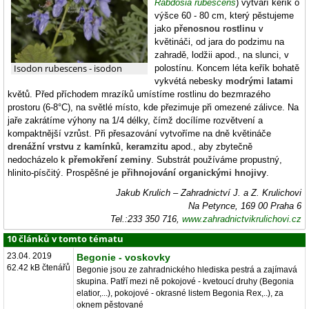
Rabdosia rubescens
) vytváří keřík o
výšce 60 - 80 cm, který pěstujeme
jako
přenosnou rostlinu
v
květináči, od jara do podzimu na
zahradě, lodžii apod., na slunci, v
Isodon rubescens - isodon
polostínu. Koncem léta keřík bohatě
vykvétá nebesky
modrými latami
květů. Před příchodem mrazíků umístíme rostlinu do bezmrazého
prostoru (6-8°C), na světlé místo, kde přezimuje při omezené zálivce. Na
jaře zakrátíme výhony na 1/4 délky, čímž docílíme rozvětvení a
kompaktnější vzrůst. Při přesazování vytvoříme na dně květináče
drenážní vrstvu
z
kamínků
,
keramzitu
apod., aby zbytečně
nedocházelo k
přemokření zeminy
. Substrát používáme propustný,
hlinito-písčitý. Prospěšné je
přihnojování organickými hnojivy
.
Jakub Krulich – Zahradnictví J. a Z. Krulichovi
Na Petynce, 169 00 Praha 6
Tel.:233 350 716,
www.zahradnictvikrulichovi.cz
10 článků v tomto tématu
23.04. 2019
Begonie - voskovky
62.42 kB čtenářů
Begonie jsou ze zahradnického hlediska pestrá a zajímavá
skupina. Patří mezi ně pokojové - kvetoucí druhy (Begonia
elatior,...), pokojové - okrasné listem Begonia Rex,..), za
oknem pěstované