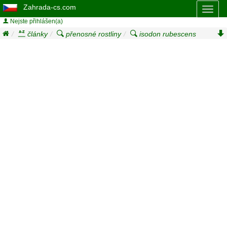
Zahrada-cs.com
Toggl
naviga
Nejste přihlášen(a)
články
přenosné rostliny
isodon rubescens
isodon