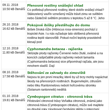
09.11. 2018
Přenosné rostliny snášející chlad
10.50 kB čtenářů
Co potřebují přenosné rostliny, které dobře snášejí chlad?
Stálezelený vavřín vznešený může trávit zimu ve světlém
nebo částečně světlém prostoru s teplotou 5 až 8 °C. Jeho
26.10. 2018
Pokojové ibišky přestěhujte do domu
16.62 kB čtenářů
Ibišek čínská růže (Hibiscus rosa-sinensis) pochází z
tropické Asie. I u nás vyžaduje tato oblíbená přenosná
rostlina teplé stanoviště. Pokud noční teploty pravidelně
klesají pod
12.10. 2018
Cyphomandra betacea
- rajčenka
11.80 kB čtenářů
Sklízejte plody rajčenky Červené nebo žluté, oválné a na
koncích zašpičatělé plody rajčenky neboli tamarila
(Cyphomandra betacea) sice připomínají rajčata, ale jsou
mnohem sladší. Dají
08.10. 2018
Stěhování ze zahrady do zimoviště
17.58 kB čtenářů
Nejsou to jen první mrazíky, které by už brzy mohly napáchat
škody na přenosných rostlinách. Bugenvilejím, citrusům
nebo lilku Rantonnetovu neboli hořcovému stromku
(Solanum rantonnetii) nedělá
01.10. 2018
Cymbopogon citratus
- citronová tráva
19.81 kB čtenářů
Pěstování citronové trávy Voňatka citronová, známá jako
citronová tráva (Cymbopogon citratus), může své majitele
po dlouhé roky zásobovat čerstvými stébly s intenzivní