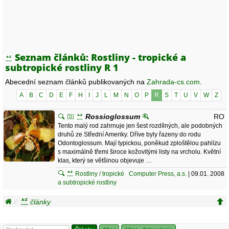
Seznam článků: Rostliny - tropické a
subtropické rostliny R 1
Abecední seznam článků publikovaných na
Zahrada-cs.com
.
A
B
C
D
E
F
H
I
J
L
M
N
O
P
R
S
T
U
V
W
Z
Rossioglossum
RO
Tento malý rod zahrnuje jen šest rozdílných, ale podobných
druhů ze Střední Ameriky. Dříve byly řazeny do rodu
Odontoglossum. Mají typickou, poněkud zploštělou pahlízu
s maximálně třemi široce kožovitými listy na vrcholu. Květní
klas, který se většinou objevuje …
Rostliny / tropické
Computer Press, a.s.
| 09.01. 2008
a subtropické rostliny
články
seznam článků rostliny - tropické a subtropické rostliny
/ r1