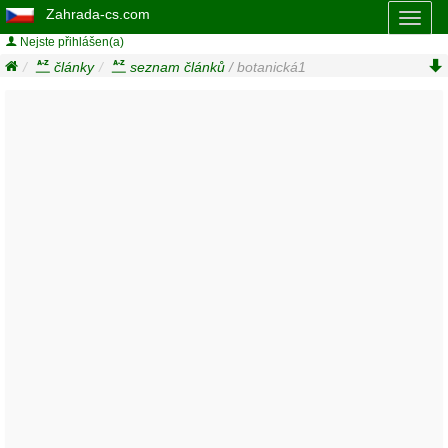
Zahrada-cs.com
Toggl
naviga
Nejste přihlášen(a)
články
seznam článků
/ botanická1