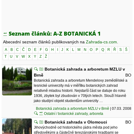
Seznam článků: A-Z BOTANICKÁ 1
Abecední seznam článků publikovaných na
Zahrada-cs.com
.
A
B
C
Č
D
E
F
G
H
I
J
K
L
M
N
O
P
Q
R
Ř
S
Š
T
U
V
W
X
Y
Z
Ž
Botanická zahrada a arboretum MZLU v
Brně
BO
Botanická zahrada a arboretum Mendelovy zemědělské a
lesnické univerzity má v měřítku botanických zahrad
relativně mladou historii. Nejstarší část se datuje do roku
1936, zbytek byl zbudován v 70tých letech. Slouží hlavně
jako studijní objekt studentům univerzity …
Botanická zahrada a arboretum MZLU v Brně
| 07.03. 2008
Ostatní / botanické zahrady, arboreta
Botanická zahrada v Olomouci
BO
Jihovýchodně od historického jádra města pod jeho
středověkými a částečně tereziánskými hradbami se