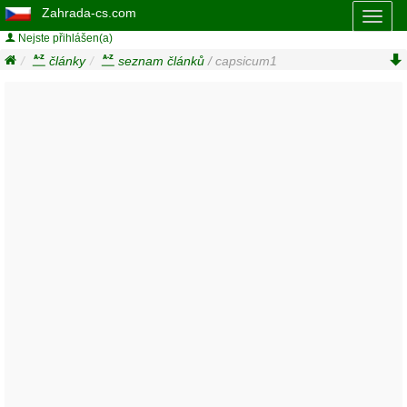
Zahrada-cs.com
Toggl
naviga
Nejste přihlášen(a)
články
seznam článků
/ capsicum1