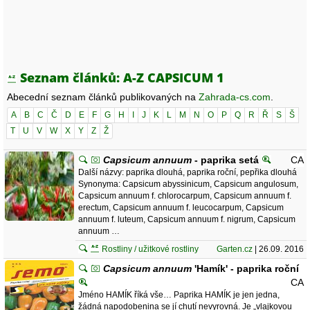
Seznam článků: A-Z CAPSICUM 1
Abecední seznam článků publikovaných na
Zahrada-cs.com
.
A
B
C
Č
D
E
F
G
H
I
J
K
L
M
N
O
P
Q
R
Ř
S
Š
T
U
V
W
X
Y
Z
Ž
Capsicum annuum
- paprika setá
CA
Další názvy: paprika dlouhá, paprika roční, pepřika dlouhá
Synonyma: Capsicum abyssinicum, Capsicum angulosum,
Capsicum annuum f. chlorocarpum, Capsicum annuum f.
erectum, Capsicum annuum f. leucocarpum, Capsicum
annuum f. luteum, Capsicum annuum f. nigrum, Capsicum
annuum …
Rostliny / užitkové rostliny
Garten.cz
| 26.09. 2016
Capsicum annuum
'Hamík' - paprika roční
CA
Jméno HAMÍK říká vše… Paprika HAMÍK je jen jedna,
žádná napodobenina se jí chutí nevyrovná. Je „vlajkovou