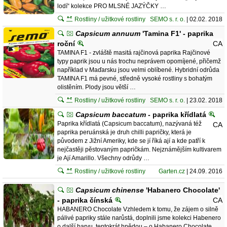
lodí“ kolekce PRO MLSNÉ JAZÝČKY …
Rostliny / užitkové rostliny
SEMO s. r. o.
| 02.02. 2018
Capsicum annuum
'Tamina F1' - paprika
roční
CA
TAMINA F1 - zvláště masitá rajčinová paprika Rajčinové
typy paprik jsou u nás trochu neprávem opomíjené, přičemž
například v Maďarsku jsou velmi oblíbené. Hybridní odrůda
TAMINA F1 má pevné, středně vysoké rostliny s bohatým
olistěním. Plody jsou větší …
Rostliny / užitkové rostliny
SEMO s. r. o.
| 23.02. 2018
Capsicum baccatum
- paprika křídlatá
Paprika křídlatá (Capsicum baccatum), nazývaná též
CA
paprika peruánská je druh chilli papričky, která je
původem z Jižní Ameriky, kde se jí říká ají a kde patří k
nejčastěji pěstovaným papričkám. Nejznámějším kultivarem
je Ají Amarillo. Všechny odrůdy …
Rostliny / užitkové rostliny
Garten.cz
| 24.09. 2016
Capsicum chinense
'Habanero Chocolate'
- paprika čínská
CA
HABANERO Chocolate Vzhledem k tomu, že zájem o silně
pálivé papriky stále narůstá, doplnili jsme kolekci Habenero
o další barvu, tentokrát hnědou – o Habanero Chocolate.