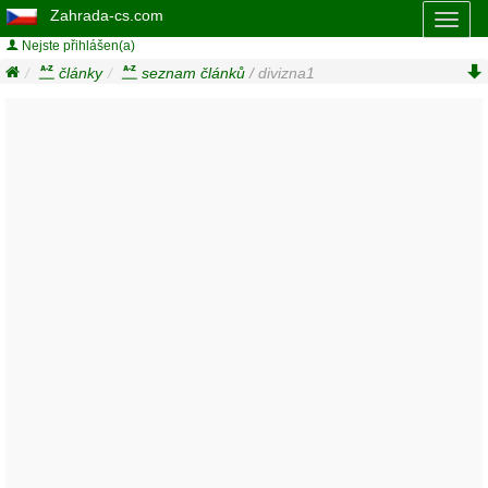
Zahrada-cs.com
Toggl
naviga
Nejste přihlášen(a)
články
seznam článků
/ divizna1