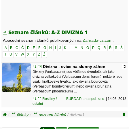
Seznam článků: A-Z DIVIZNA 1
Abecední seznam článků publikovaných na
Zahrada-cs.com
.
A
B
C
Č
D
E
F
G
H
I
J
K
L
M
N
O
P
Q
R
Ř
S
Š
T
U
V
W
X
Y
Z
Ž
Divizna - svíce na slunný záhon
DI
Divizny (Verbascum) jsou většinou dvouleté, tak jako
divizna velkokvětá (Verbascum densiflorum), některé jsou
však i krátkověké trvalky, jako divizna bourcovitá
(Verbascum bombyciferum) nebo divizna brunátná
(Verbascum phoeniceum) …
Rostliny /
BURDA Praha spol. s.r.o.
| 14.08. 2018
ostatní
články
seznam článků
/ divizna1