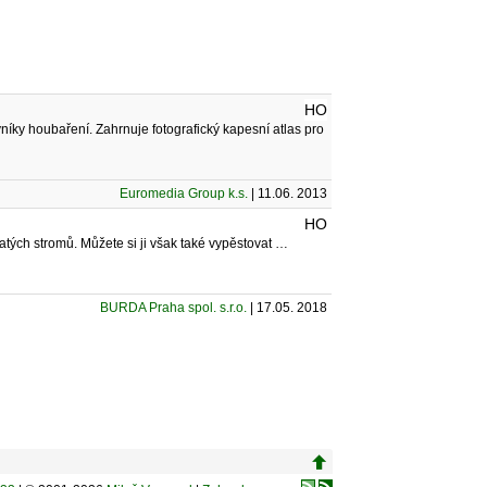
HO
ky houbaření. Zahrnuje fotografický kapesní atlas pro
Euromedia Group k.s.
| 11.06. 2013
HO
atých stromů. Můžete si ji však také vypěstovat …
BURDA Praha spol. s.r.o.
| 17.05. 2018