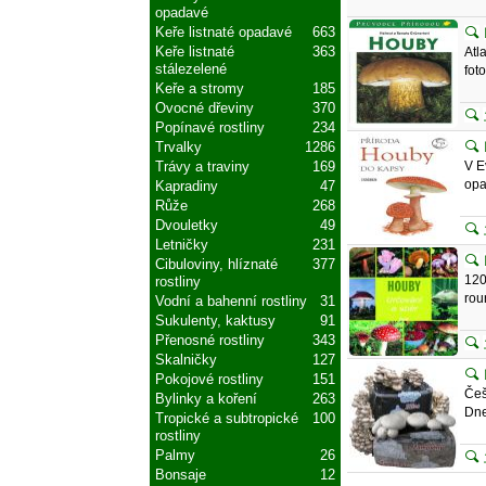
opadavé
Keře listnaté opadavé
663
Keře listnaté
363
Atl
stálezelené
fot
Keře a stromy
185
Ovocné dřeviny
370
Popínavé rostliny
234
Trvalky
1286
V E
Trávy a traviny
169
opa
Kapradiny
47
Růže
268
Dvouletky
49
Letničky
231
Cibuloviny, hlíznaté
377
120
rostliny
rou
Vodní a bahenní rostliny
31
Sukulenty, kaktusy
91
Přenosné rostliny
343
Skalničky
127
Pokojové rostliny
151
Češ
Bylinky a koření
263
Dne
Tropické a subtropické
100
rostliny
Palmy
26
Bonsaje
12