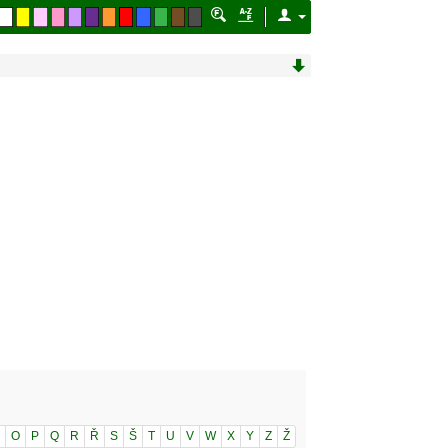
O
P
Q
R
Ř
S
Š
T
U
V
W
X
Y
Z
Ž