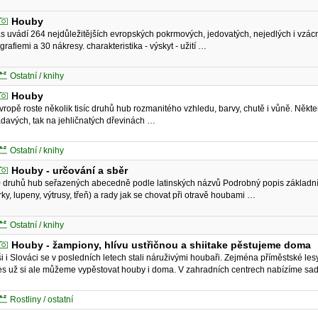
Houby
as uvádí 264 nejdůležitějších evropských pokrmových, jedovatých, nejedlých i vz
ografiemi a 30 nákresy. charakteristika - výskyt - užití …
Ostatní / knihy
Houby
vropě roste několik tisíc druhů hub rozmanitého vzhledu, barvy, chutě i vůně. Někter
davých, tak na jehličnatých dřevinách …
Ostatní / knihy
Houby - určování a sběr
 druhů hub seřazených abecedně podle latinských názvů Podrobný popis základníc
rky, lupeny, výtrusy, třeň) a rady jak se chovat při otravě houbami …
Ostatní / knihy
Houby - žampiony, hlívu ustřičnou a shiitake pěstujeme doma
i i Slováci se v posledních letech stali náruživými houbaři. Zejména příměstské les
s už si ale můžeme vypěstovat houby i doma. V zahradních centrech nabízíme sad
Rostliny / ostatní