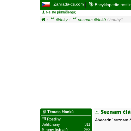
Zahrada-cs.com
Encyklopedie rostli
Nejste přihlášen(a)
články
seznam článků
/ houby1
Seznam člá
Témata článků
Rostliny
Abecední seznam č
Jehličnany
311
Stromy listnaté
263