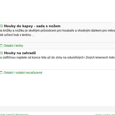
Houby do kapsy - sada s nožem
a knížky a nožíku je skvělým průvodcem pro houbaře a vhodným dárkem pro milovní
hlé určení hub v terénu …
Ostatní / knihy
Houby na zahradě
vu ústřičnou najdete od konce léta až do zimy na odumřelých i živých kmenech listn
Ostatní / ostatní nezařazené