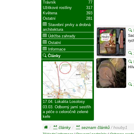
Trávník
77
Užitkové rostliny
317
Květena
393
Ostatní
281
Stavební prvky a drobná
architektura
Sad
Údržba zahrady
ryc
Ostatní
Informace
Články
Hlí
17.04. Lokalita Losolosy
03.03. Odborný jarní sestřih
a péče o celoročně zelené
keře
články
seznam článků
/ houby1