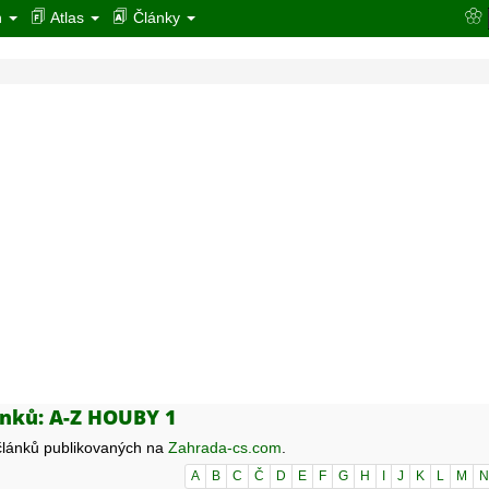
n
Atlas
Články
nků: A-Z HOUBY 1
lánků publikovaných na
Zahrada-cs.com
.
A
B
C
Č
D
E
F
G
H
I
J
K
L
M
N