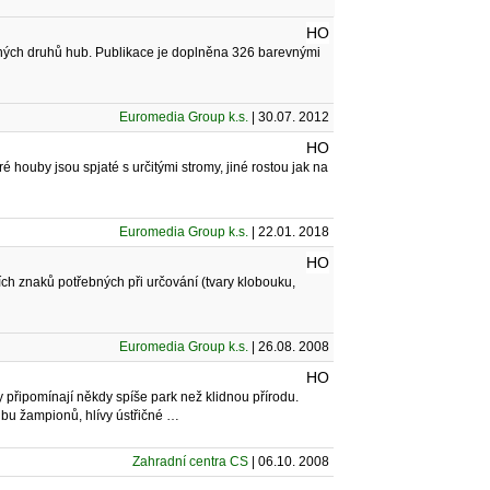
HO
ácných druhů hub. Publikace je doplněna 326 barevnými
Euromedia Group k.s.
| 30.07. 2012
HO
é houby jsou spjaté s určitými stromy, jiné rostou jak na
Euromedia Group k.s.
| 22.01. 2018
HO
h znaků potřebných při určování (tvary klobouku,
Euromedia Group k.s.
| 26.08. 2008
HO
y připomínají někdy spíše park než klidnou přírodu.
bu žampionů, hlívy ústřičné …
Zahradní centra CS
| 06.10. 2008