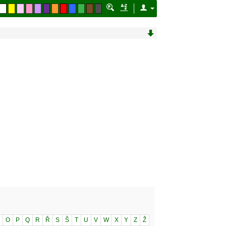
O
P
Q
R
Ř
S
Š
T
U
V
W
X
Y
Z
Ž