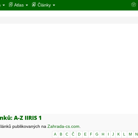
n
Atlas
Články
ků: A-Z IIRIS 1
lánků publikovaných na
Zahrada-cs.com
.
A
B
C
Č
D
E
F
G
H
I
J
K
L
M
N