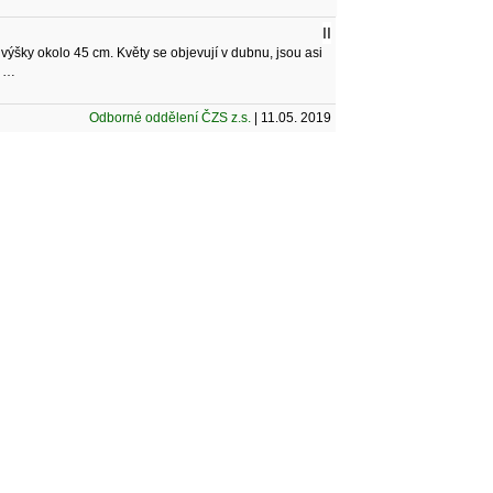
II
ýšky okolo 45 cm. Květy se objevují v dubnu, jsou asi
y …
Odborné oddělení ČZS z.s.
| 11.05. 2019