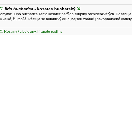
Iiris bucharica
- kosatec bucharský
onyma: Juno bucharica Tento kosatec patří do skupiny orchideokvětých. Dosahuje v
m velké, žlutobílé. Pěstuje se botanický druh, nejsou známé jinak vybarvené variet
Rostliny / cibuloviny, hlíznaté rostliny