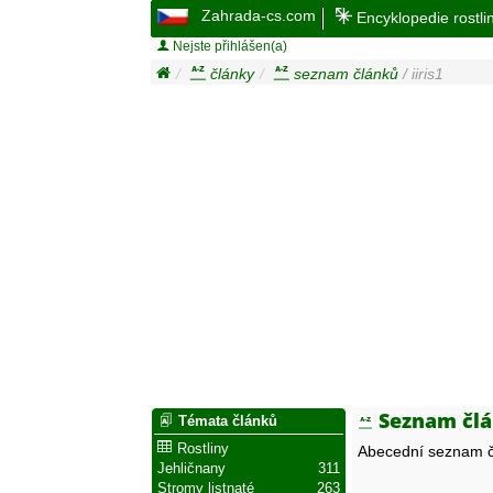
Zahrada-cs.com
Encyklopedie rostli
Nejste přihlášen(a)
články
seznam článků
/ iiris1
Seznam člán
Témata článků
Rostliny
Abecední seznam č
Jehličnany
311
Stromy listnaté
263