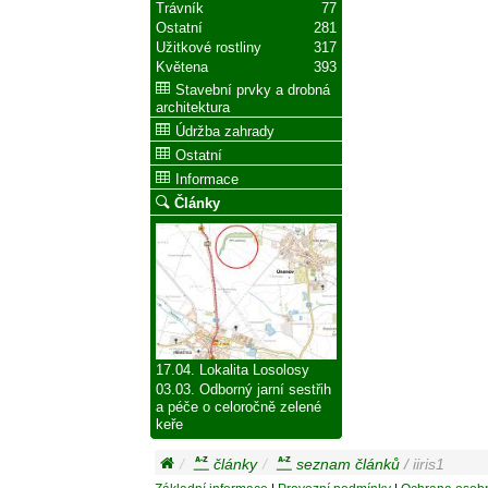
Trávník
77
Ostatní
281
Užitkové rostliny
317
Květena
393
Stavební prvky a drobná
architektura
Údržba zahrady
Ostatní
Informace
Články
17.04. Lokalita Losolosy
03.03. Odborný jarní sestřih
a péče o celoročně zelené
keře
články
seznam článků
/ iiris1