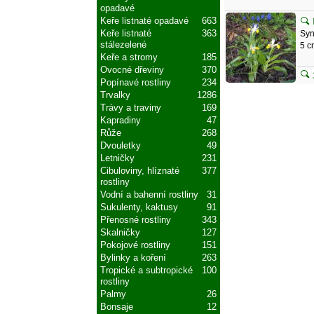
opadavé
Keře listnaté opadavé
663
Keře listnaté
363
Syn
stálezelené
5 c
Keře a stromy
185
Ovocné dřeviny
370
Popínavé rostliny
234
Trvalky
1286
Trávy a traviny
169
Kapradiny
47
Růže
268
Dvouletky
49
Letničky
231
Cibuloviny, hlíznaté
377
rostliny
Vodní a bahenní rostliny
31
Sukulenty, kaktusy
91
Přenosné rostliny
343
Skalničky
127
Pokojové rostliny
151
Bylinky a koření
263
Tropické a subtropické
100
rostliny
Palmy
26
Bonsaje
12