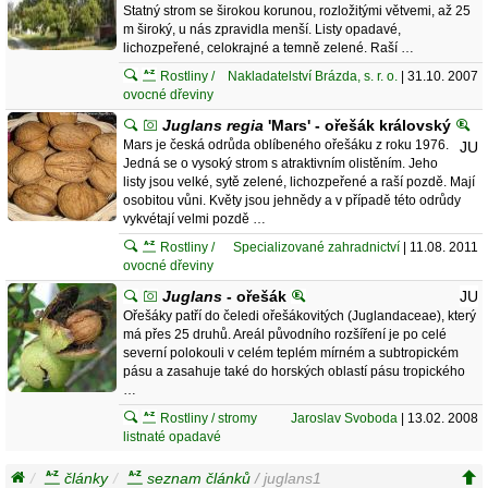
Statný strom se širokou korunou, rozložitými větvemi, až 25
m široký, u nás zpravidla menší. Listy opadavé,
lichozpeřené, celokrajné a temně zelené. Raší …
Rostliny /
Nakladatelství Brázda, s. r. o.
| 31.10. 2007
ovocné dřeviny
Juglans regia
'Mars' - ořešák královský
Mars je česká odrůda oblíbeného ořešáku z roku 1976.
JU
Jedná se o vysoký strom s atraktivním olistěním. Jeho
listy jsou velké, sytě zelené, lichozpeřené a raší pozdě. Mají
osobitou vůni. Květy jsou jehnědy a v případě této odrůdy
vykvétají velmi pozdě …
Rostliny /
Specializované zahradnictví
| 11.08. 2011
ovocné dřeviny
Juglans
- ořešák
JU
Ořešáky patří do čeledi ořešákovitých (Juglandaceae), který
má přes 25 druhů. Areál původního rozšíření je po celé
severní polokouli v celém teplém mírném a subtropickém
pásu a zasahuje také do horských oblastí pásu tropického
…
Rostliny / stromy
Jaroslav Svoboda
| 13.02. 2008
listnaté opadavé
články
seznam článků
/ juglans1