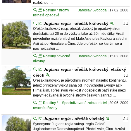
rozložitou …
Rostliny / stromy
Jaroslav Svoboda
| 17.02. 2008
listnaté opadavé
Juglans regia
- ořešák královský
JU
Ořešák královský resp. ořešák vlašský je opadavý strom
dorůstající až 20 m do výšky a také až 20 m do šířky. Areál
původního rozšíření byl od Malé Asie přes Kavkaz a střední
Asii až po Himaláje a Čínu. Jde o ořešák, se kterým se u
nás nejčastěji …
Rostliny / ovocné
Jaroslav Svoboda
| 15.02. 2008
dřeviny
Juglans regia
- ořešák královský, vlašský
ořech
JU
Ořešák královský je původním stromem našeho kontinentu,
jehož přirozený výskyt sahá od jihovýchodní Evropy až k
Himalájím. I přes svou velikost v dospělosti patří stále mezi
nejvyhledávanější ovocné stromy českých zahrad …
Rostliny /
Specializované zahradnictví
| 20.05. 2009
ovocné dřeviny
Juglans regia
- ořešák vlašský
JU
Synonyma: Juglans regia subsp. regia Čeleď:
Juglandaceae Domovina/původ: Přední Asie, Čína. Vzrůst: