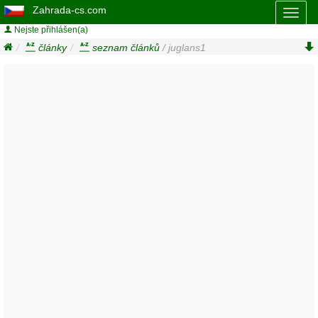
Zahrada-cs.com
Toggl
naviga
Nejste přihlášen(a)
články
seznam článků
/ juglans1