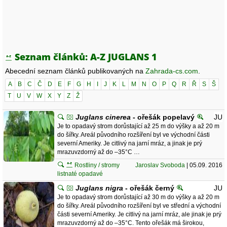
Seznam článků: A-Z JUGLANS 1
Abecední seznam článků publikovaných na
Zahrada-cs.com
.
A
B
C
Č
D
E
F
G
H
I
J
K
L
M
N
O
P
Q
R
Ř
S
Š
T
U
V
W
X
Y
Z
Ž
Juglans cinerea
- ořešák popelavý
JU
Je to opadavý strom dorůstající až 25 m do výšky a až 20 m
do šířky. Areál původního rozšíření byl ve východní části
severní Ameriky. Je citlivý na jarní mráz, a jinak je prý
mrazuvzdorný až do –35°C …
Rostliny / stromy
Jaroslav Svoboda
| 05.09. 2016
listnaté opadavé
Juglans nigra
- ořešák černý
JU
Je to opadavý strom dorůstající až 30 m do výšky a až 20 m
do šířky. Areál původního rozšíření byl ve střední a východní
části severní Ameriky. Je citlivý na jarní mráz, ale jinak je prý
mrazuvzdorný až do –35°C. Tento ořešák má širokou,