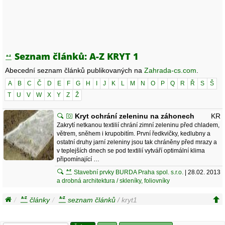
Seznam článků: A-Z KRYT 1
Abecední seznam článků publikovaných na
Zahrada-cs.com
.
A
B
C
Č
D
E
F
G
H
I
J
K
L
M
N
O
P
Q
R
Ř
S
Š
T
U
V
W
X
Y
Z
Ž
Kryt ochrání zeleninu na záhonech
KR
Zakrytí netkanou textilií chrání zimní zeleninu před chladem,
větrem, sněhem i krupobitím. První ředkvičky, kedlubny a
ostatní druhy jarní zeleniny jsou tak chráněny před mrazy a
v teplejších dnech se pod textilií vytváří optimální klima
připomínající …
Stavební prvky
BURDA Praha spol. s.r.o.
| 28.02. 2013
a drobná architektura / skleníky, foliovníky
články
seznam článků
/ kryt1