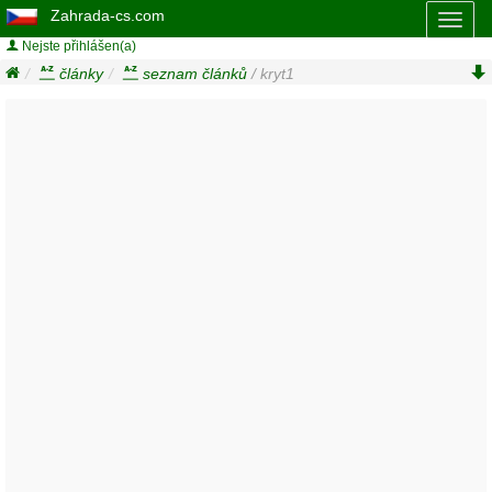
Zahrada-cs.com
Toggl
naviga
Nejste přihlášen(a)
články
seznam článků
/ kryt1