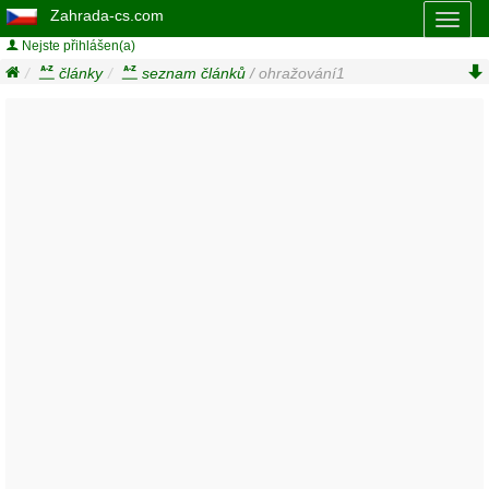
Zahrada-cs.com
Toggl
naviga
Nejste přihlášen(a)
články
seznam článků
/ ohražování1