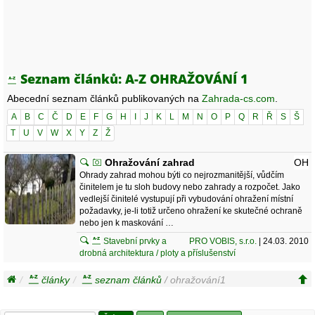
Seznam článků: A-Z OHRAŽOVÁNÍ 1
Abecední seznam článků publikovaných na
Zahrada-cs.com
.
A
B
C
Č
D
E
F
G
H
I
J
K
L
M
N
O
P
Q
R
Ř
S
Š
T
U
V
W
X
Y
Z
Ž
Ohražování zahrad
OH
Ohrady zahrad mohou býti co nejrozmanitější, vůdčím
činitelem je tu sloh budovy nebo zahrady a rozpočet. Jako
vedlejší činitelé vystupují při vybudování ohražení místní
požadavky, je-li totiž určeno ohražení ke skutečné ochraně
nebo jen k maskování …
Stavební prvky a
PRO VOBIS, s.r.o.
| 24.03. 2010
drobná architektura / ploty a příslušenství
články
seznam článků
/ ohražování1