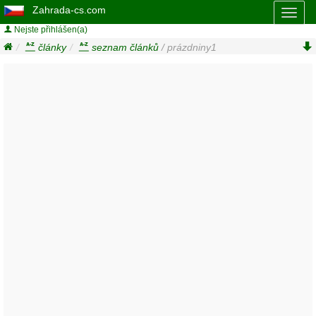
Zahrada-cs.com
Toggl
naviga
Nejste přihlášen(a)
články
seznam článků
/ prázdniny1