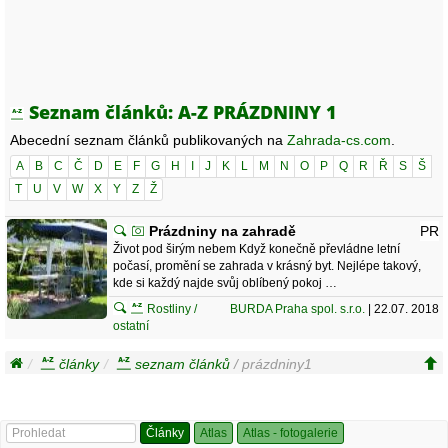
Seznam článků: A-Z PRÁZDNINY 1
Abecední seznam článků publikovaných na
Zahrada-cs.com
.
A
B
C
Č
D
E
F
G
H
I
J
K
L
M
N
O
P
Q
R
Ř
S
Š
T
U
V
W
X
Y
Z
Ž
Prázdniny na zahradě
PR
Život pod širým nebem Když konečně převládne letní
počasí, promění se zahrada v krásný byt. Nejlépe takový,
kde si každý najde svůj oblíbený pokoj …
Rostliny /
BURDA Praha spol. s.r.o.
| 22.07. 2018
ostatní
články
seznam článků
/ prázdniny1
Články
Atlas
Atlas - fotogalerie