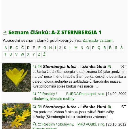
Seznam článků: A-Z STERNBERGIA 1
Abecední seznam článků publikovaných na
Zahrada-cs.com
.
A
B
C
Č
D
E
F
G
H
I
J
K
L
M
N
O
P
Q
R
Ř
S
Š
T
U
V
W
X
Y
Z
Ž
Sternbergia lutea
- lužanka žlutá
ST
Lužanka žlutá (Sternbergia lutea), známá též jako „podzimní
narcis” nese jméno hraběte Šternberka, českého botanika a
paleontologa, jednoho ze zakladatelů Národního muzea.
Květ připomíná spíše krokus než narcis …
Rostliny /
BURDA Praha spol. s.r.o.
| 14.09. 2009
cibuloviny, hlíznaté rostliny
Sternbergia lutea
- lužanka žlutá
ST
Pro podzimní záhon či skalku jsou svítivě žluté květy
lužanky (Sternbergia lutea) skutečnou vzácností …
Rostliny / cibuloviny,
PRO VOBIS, s.r.o.
| 26.10. 2012