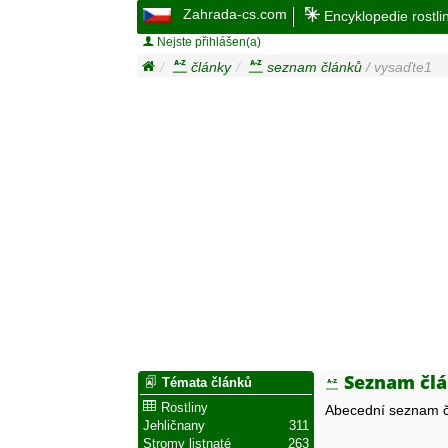
Zahrada-cs.com
Encyklopedie rostli
Nejste přihlášen(a)
články
seznam článků
/ vysaďte1
Seznam člá
Témata článků
Rostliny
Abecední seznam č
Jehličnany
311
Stromy listnaté
263