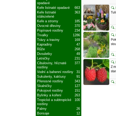
opadavé
Keře listnaté opadavé
663
Keře listnaté
363
Tul
stálezelené
Keře a stromy
185
Ovocné dřeviny
370
Popínavé rostliny
234
Trvalky
1286
Pok
Trávy a traviny
169
sto
Kapradiny
47
Růže
268
Dvouletky
49
Letničky
231
Cibuloviny, hlíznaté
377
Z m
rostliny
sta
Vodní a bahenní rostliny
31
Sukulenty, kaktusy
91
Přenosné rostliny
343
Skalničky
127
Pokojové rostliny
151
Bylinky a koření
263
Tropické a subtropické
100
rostliny
Palmy
26
Bonsaje
12