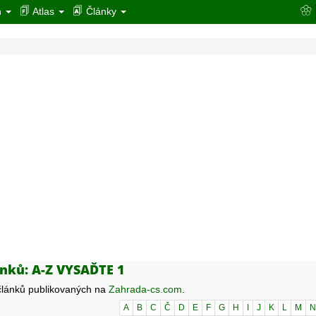
n
Atlas
Články
nků: A-Z VYSAĎTE 1
lánků publikovaných na
Zahrada-cs.com
.
A
B
C
Č
D
E
F
G
H
I
J
K
L
M
N