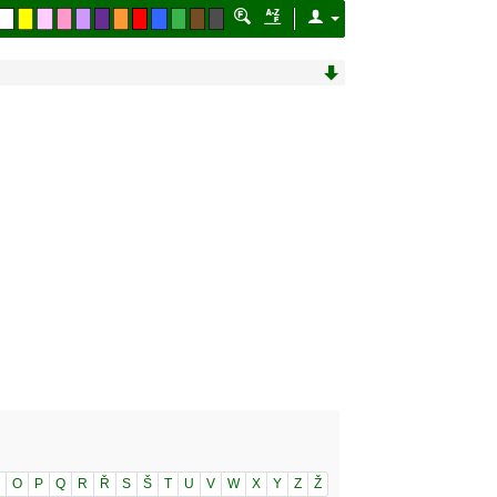
O
P
Q
R
Ř
S
Š
T
U
V
W
X
Y
Z
Ž