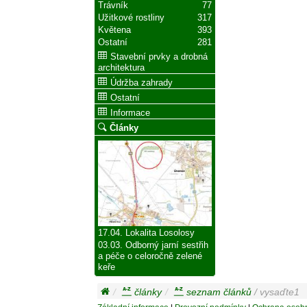
Trávník
77
Užitkové rostliny
317
Květena
393
Ostatní
281
Stavební prvky a drobná
architektura
Údržba zahrady
Ostatní
Informace
Články
17.04. Lokalita Losolosy
03.03. Odborný jarní sestřih
a péče o celoročně zelené
keře
články
seznam článků
/ vysaďte1