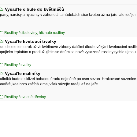
Vysaďte cibule do květináčů
ipány, narcisy a hyacinty v záhonech a nádobách sice kvetou až na jaře, ale teď je
Rostliny / cibuloviny, hlíznaté rostliny
Vysaďte kvetoucí trvalky
ud chcete tento rok oživit květinové záhony dalšími dlouhověkými kvetoucími rostlin
upajícím teplotám a prodlužujícím se dnům se nově vysazené rostliny rychle ujmou a
Rostliny / trvalky
Vysaďte maliníky
aliníků budete sklízet bohatou úrodu nejméně po osm sezon. Hrnkované sazenice 
noviště, kde brzo začíná zima, však sázejte raději až na jaře …
Rostliny / ovocné dřeviny