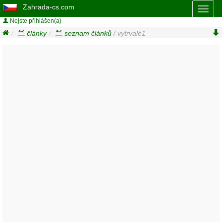
Zahrada-cs.com
Toggl
naviga
Nejste přihlášen(a)
články
seznam článků
/ vytrvalé1