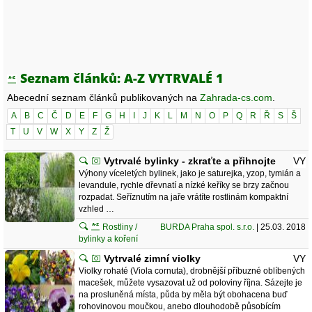
Seznam článků: A-Z VYTRVALÉ 1
Abecední seznam článků publikovaných na
Zahrada-cs.com
.
A
B
C
Č
D
E
F
G
H
I
J
K
L
M
N
O
P
Q
R
Ř
S
Š
T
U
V
W
X
Y
Z
Ž
Vytrvalé bylinky - zkraťte a přihnojte
VY
Výhony víceletých bylinek, jako je saturejka, yzop, tymián a
levandule, rychle dřevnatí a nízké keříky se brzy začnou
rozpadat. Seříznutím na jaře vrátíte rostlinám kompaktní
vzhled …
Rostliny /
BURDA Praha spol. s.r.o.
| 25.03. 2018
bylinky a koření
Vytrvalé zimní violky
VY
Violky rohaté (Viola cornuta), drobnější příbuzné oblíbených
macešek, můžete vysazovat už od poloviny října. Sázejte je
na prosluněná místa, půda by měla být obohacena buď
rohovinovou moučkou, anebo dlouhodobě působícím