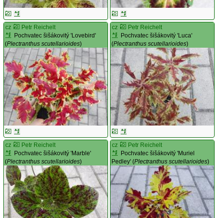
cz
Petr Reichelt
cz
Petr Reichelt
Pochvatec šišákovitý 'Lovebird'
Pochvatec šišákovitý 'Luca'
(
Plectranthus scutellarioides
)
(
Plectranthus scutellarioides
)
cz
Petr Reichelt
cz
Petr Reichelt
Pochvatec šišákovitý 'Marble'
Pochvatec šišákovitý 'Muriel
(
Plectranthus scutellarioides
)
Pedley' (
Plectranthus scutellarioides
)