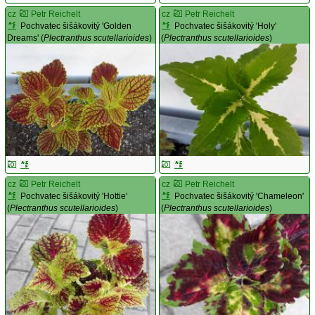
cz
Petr Reichelt
cz
Petr Reichelt
Pochvatec šišákovitý 'Golden
Pochvatec šišákovitý 'Holy'
Dreams' (
Plectranthus scutellarioides
)
(
Plectranthus scutellarioides
)
cz
Petr Reichelt
cz
Petr Reichelt
Pochvatec šišákovitý 'Hottie'
Pochvatec šišákovitý 'Chameleon'
(
Plectranthus scutellarioides
)
(
Plectranthus scutellarioides
)