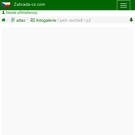
Zahrada-cs.com
Toggl
naviga
Nejste přihlášen(a)
atlas
fotogalerie
/ petr reichelt / p1