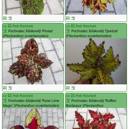
cz
Petr Reichelt
cz
Petr Reichelt
Pochvatec šišákovitý 'Pinata'
Pochvatec šišákovitý 'Quetzal'
(
Plectranthus scutellarioides
)
(
Plectranthus scutellarioides
)
cz
Petr Reichelt
cz
Petr Reichelt
Pochvatec šišákovitý 'Rose Lime
Pochvatec šišákovitý 'Ruffles
Magic' (
Plectranthus scutellarioides
)
Bordeaux' (
Plectranthus
scutellarioides
)