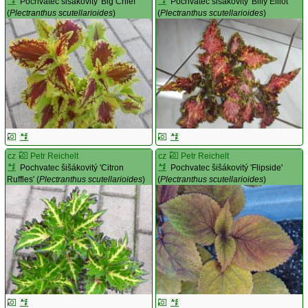
Pochvatec šišákovitý 'Big Chief'
Pochvatec šišákovitý 'Billy Elliot'
(
Plectranthus scutellarioides
)
(
Plectranthus scutellarioides
)
cz
Petr Reichelt
cz
Petr Reichelt
Pochvatec šišákovitý 'Citron
Pochvatec šišákovitý 'Flipside'
Ruffles' (
Plectranthus scutellarioides
)
(
Plectranthus scutellarioides
)