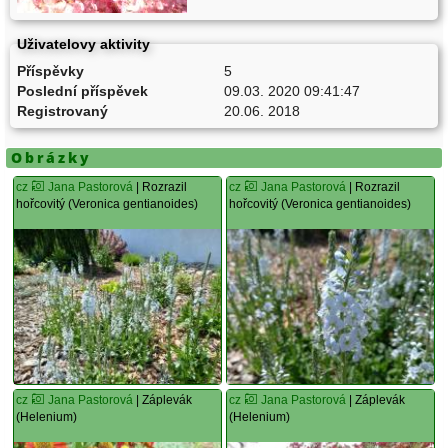
Uživatelovy aktivity
Příspěvky
5
Poslední příspěvek
09.03. 2020 09:41:47
Registrovaný
20.06. 2018
Obrázky
cz
Jana Pastorová
| Rozrazil
cz
Jana Pastorová
| Rozrazil
hořcovitý (Veronica gentianoides)
hořcovitý (Veronica gentianoides)
cz
Jana Pastorová
| Záplevák
cz
Jana Pastorová
| Záplevák
(Helenium)
(Helenium)