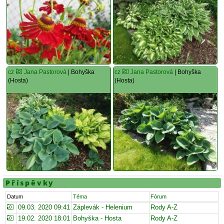
cz
Jana Pastorová
| Bohyška
cz
Jana Pastorová
| Bohyška
(Hosta)
(Hosta)
Příspěvky
Datum
Téma
Fórum
09.03. 2020 09:41
Záplevák - Helenium
Rody A-Z
19.02. 2020 18:01
Bohyška - Hosta
Rody A-Z