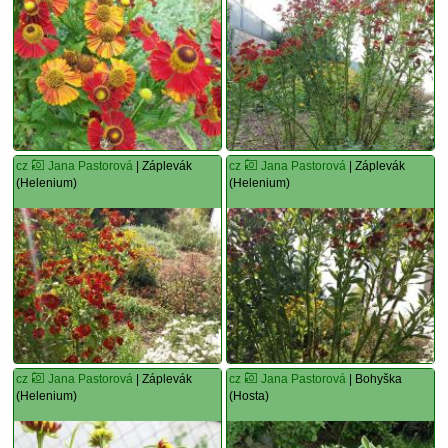
cz
Jana Pastorová
| Záplevák
cz
Jana Pastorová
| Záplevák
(Helenium)
(Helenium)
cz
Jana Pastorová
| Záplevák
cz
Jana Pastorová
| Bohyška
(Helenium)
(Hosta)