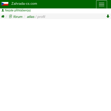
Zahrada-cs.com
Toggl
naviga
Nejste přihlášen(a)
fórum
atlas
/ profil