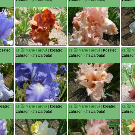
osatec
cz
Marie Fárová
| kosatec
cz
Marie Fárová
| Kosatec
cz
M
zahradní (
Iris barbata
)
zahradní (
Iris barbata
)
zahradn
osatec
cz
Marie Fárová
| kosatec
cz
Marie Fárová
| kosatec
cz
M
zahradní (
Iris barbata
)
zahradní (
Iris barbata
)
zahradn