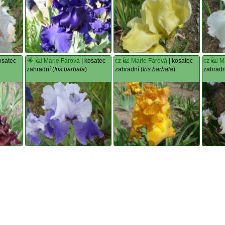
osatec
Marie Fárová
| kosatec
cz
Marie Fárová
| kosatec
cz
M
zahradní (
Iris barbata
)
zahradní (
Iris barbata
)
zahradn