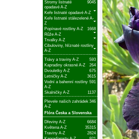
Stromy listnaté
9045
opadavé A-Z
Keře listnaté opadavé A-Z
Keře listnaté stálezelené A-
Z
Popínavé rostliny A-Z
1668
Růže A-Z
Trvalky A-Z
Cibuloviny, hlíznaté rostliny
A-Z
Trávy a traviny A-Z
593
Kapradiny okrasné A-Z
264
Dvouletky A-Z
675
Letničky A-Z
3615
Vodní a bahenní rostliny
591
A-Z
Skalničky A-Z
1137
Plevele našich zahrádek
346
A-Z
Flóra Česka a Slovenska
Dřeviny A-Z
6684
Květena A-Z
35315
Traviny A-Z
2824
Kapraďorosty A-Z
921