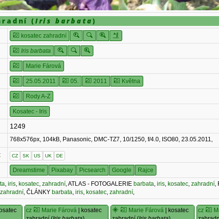
hradní (
Iris barbata
)
kosatec zahradní
Iris barbata
Marie Fárová
25.05.2011
05.
2011
Května
Rody A-Z
Kosatec - Iris
1249
768x576px, 104kB, Panasonic, DMC-TZ7, 10/1250, f/4.0, ISO80, 23.05.2011,
:
CZ
SK
US
UK
DE
Dreamstime
Pixabay
Picsearch
Google
Rajce
ta
,
iris
,
kosatec
,
zahradní
, ATLAS - FOTOGALERIE
barbata
,
iris
,
kosatec
,
zahradní
,
,
zahradní
, ČLÁNKY
barbata
,
iris
,
kosatec
,
zahradní
,
osatec
cz
Marie Fárová
| kosatec
Marie Fárová
| kosatec
cz
M
zahradní (
Iris barbata
)
zahradní (
Iris barbata
)
zahradn