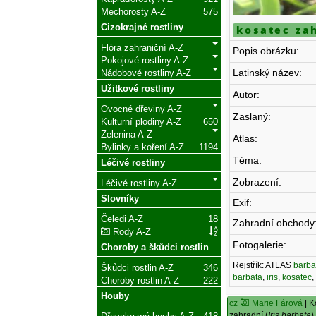
Mechorosty A-Z
575
Cizokrajné rostliny
kosatec za
Flóra zahraniční A-Z
Popis obrázku:
Pokojové rostliny A-Z
Latinský název:
Nádobové rostliny A-Z
Užitkové rostliny
Autor:
Ovocné dřeviny A-Z
Zaslaný:
Kulturní plodiny A-Z
650
Zelenina A-Z
Atlas:
Bylinky a koření A-Z
1194
Téma:
Léčivé rostliny
Zobrazení:
Léčivé rostliny A-Z
Slovníky
Exif:
Čeledi A-Z
18
Zahradní obchody
Rody A-Z
Fotogalerie:
Choroby a škůdci rostlin
Rejstřík: ATLAS
barba
Škůdci rostlin A-Z
346
barbata
,
iris
,
kosatec
Choroby rostlin A-Z
222
Houby
cz
Marie Fárová
| K
zahradní (
Iris barbata
)