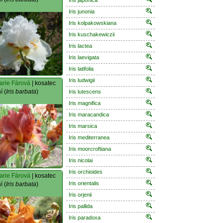
Iris japonica
Iris junonia
Iris kolpakowskiana
Iris kuschakewiczii
Iris lactea
Iris laevigata
Iris latifolia
Iris ludwigii
arie Fárová
| kosatec
í (
Iris barbata
)
Iris lutescens
Iris magnifica
Iris maracandica
Iris marsica
Iris mediterranea
Iris moorcroftiana
Iris nicolai
Iris orchioides
arie Fárová
| kosatec
Iris orientalis
í (
Iris barbata
)
Iris orjenii
Iris pallida
Iris paradoxa