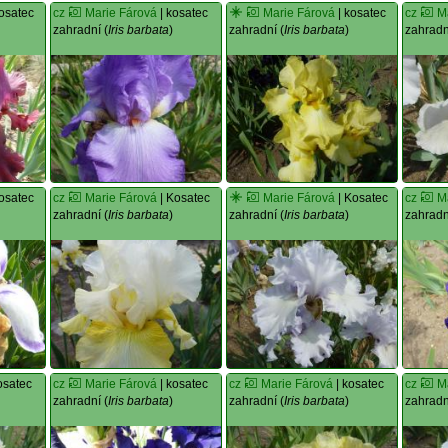
kosatec
cz
Marie Fárová
| kosatec
Marie Fárová
| kosatec
cz
M
zahradní (
Iris barbata
)
zahradní (
Iris barbata
)
zahradn
kosatec
cz
Marie Fárová
| Kosatec
Marie Fárová
| Kosatec
cz
M
zahradní (
Iris barbata
)
zahradní (
Iris barbata
)
zahradn
osatec
cz
Marie Fárová
| kosatec
cz
Marie Fárová
| kosatec
cz
M
zahradní (
Iris barbata
)
zahradní (
Iris barbata
)
zahradn