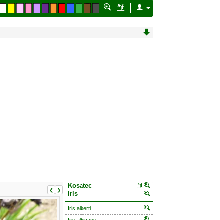
Kosatec
❮
❯
Iris
Iris alberti
Iris albicans