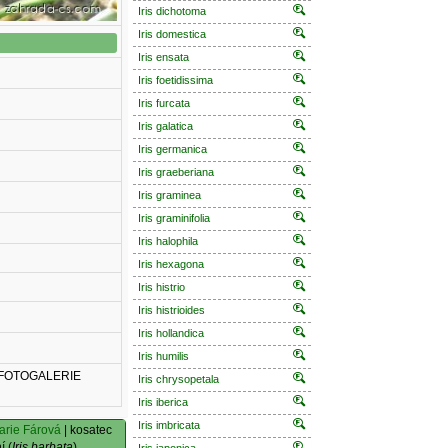
Iris dichotoma
Iris domestica
Iris ensata
Iris foetidissima
Iris furcata
Iris galatica
Iris germanica
Iris graeberiana
Iris graminea
Iris graminifolia
Iris halophila
Iris hexagona
Iris histrio
Iris histrioides
Iris hollandica
Iris humilis
 FOTOGALERIE
Iris chrysopetala
Iris iberica
Iris imbricata
arie Fárová
| kosatec
í (
Iris barbata
)