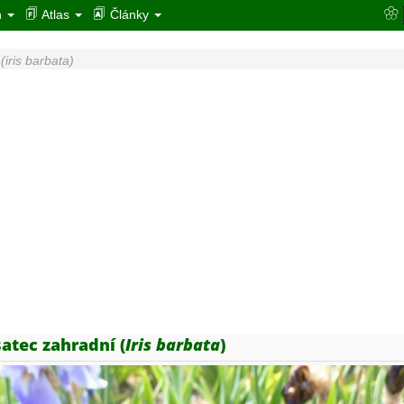
n
Atlas
Články
(
iris barbata
)
atec zahradní (
Iris barbata
)