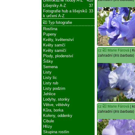
Dřevokazné houby A-Z
418
Lišejníky A-Z
37
Fotografie hub a lišejníků
33
k určení A-Z
Typ fotografie
Rostlina
Pupeny
Květy, květenství
Květy samčí
cz
Marie Fárová
| K
Květy samičí
zahradní (
Iris barbata
)
Plody, plodenství
Šišky
Semena
Listy
Listy líc
Listy rub
Listy podzim
Jehlice
Lodyhy, stonky
Větve, větévky
cz
Marie Fárová
| k
Kůra, borka
zahradní (
Iris barbata
)
Kořeny, oddenky
Cibule
Hlízy
Skupina rostlin