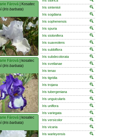
Iris sibirica
arie Fárová
| Kosatec
Iris sintenisii
í (
Iris barbata
)
Iris sogdiana
Iris sophenensis
Iris spuria
Iris stolonifera
Iris suaveolens
Iris subbiflora
Iris subdecolorata
arie Fárová
| kosatec
Iris svetlanae
í (
Iris barbata
)
Iris tenax
Iris tigridia
Iris trojana
Iris tubergeniana
Iris unguicularis
Iris uniflora
Iris variegata
arie Fárová
| kosatec
Iris versicolor
í (
Iris barbata
)
Iris vicaria
Iris warleyensis