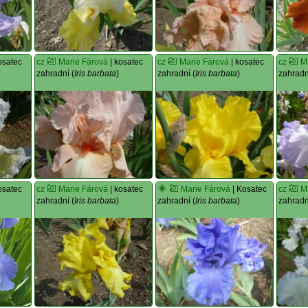
osatec
cz
Marie Fárová
| kosatec
cz
Marie Fárová
| kosatec
cz
M
zahradní (
Iris barbata
)
zahradní (
Iris barbata
)
zahradn
osatec
cz
Marie Fárová
| kosatec
Marie Fárová
| Kosatec
cz
M
zahradní (
Iris barbata
)
zahradní (
Iris barbata
)
zahradn