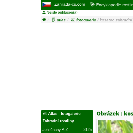
Zahrada-cs.com
Encyklopedie rostli
Nejste přihlášen(a)
atlas
fotogalerie
/ kosatec zahradní 
Obrázek :
kos
Atlas - fotogalerie
Zahradní rostliny
Jehličnany A-Z
3125