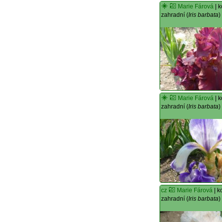
Marie Fárová
| 
zahradní (
Iris barbata
)
Marie Fárová
| 
zahradní (
Iris barbata
)
cz
Marie Fárová
| k
zahradní (
Iris barbata
)