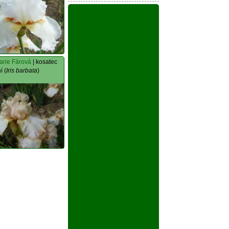
arie Fárová
| kosatec
í (
Iris barbata
)