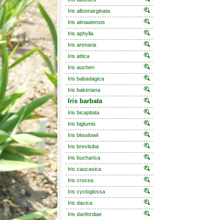
Iris albomarginata
Iris almaatensis
Iris aphylla
Iris arenaria
Iris attica
Iris aucheri
Iris babadagica
Iris bakeriana
Iris barbata
Iris bicapitata
Iris biglumis
Iris bloudowii
Iris brevituba
Iris bucharica
Iris caucasica
Iris crocea
Iris cycloglossa
Iris dacica
Iris danfordiae