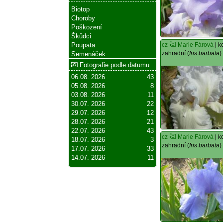
Biotop
Choroby
Poškození
Škůdci
cz
Marie Fárová
| k
Poupata
zahradní (
Iris barbata
)
Semenáček
Fotografie podle datumu
06.08. 2026
43
05.08. 2026
8
03.08. 2026
11
30.07. 2026
22
29.07. 2026
12
28.07. 2026
21
22.07. 2026
43
cz
Marie Fárová
| k
18.07. 2026
3
zahradní (
Iris barbata
)
17.07. 2026
33
14.07. 2026
11