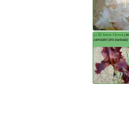
cz
Marie Fárová
| k
zahradní (
Iris barbata
)