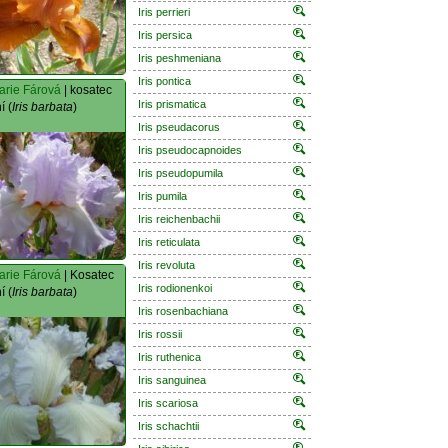
Iris perrieri
Iris persica
Iris peshmeniana
Iris pontica
arie Fárová
| kosatec
Iris prismatica
í (
Iris barbata
)
Iris pseudacorus
Iris pseudocapnoides
Iris pseudopumila
Iris pumila
Iris reichenbachii
Iris reticulata
Iris revoluta
arie Fárová
| Kosatec
Iris rodionenkoi
í (
Iris barbata
)
Iris rosenbachiana
Iris rossii
Iris ruthenica
Iris sanguinea
Iris scariosa
Iris schachtii