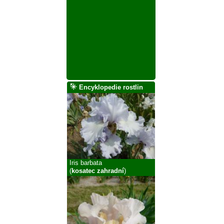
Encyklopedie rostlin
Iris barbata
(
kosatec zahradní
)