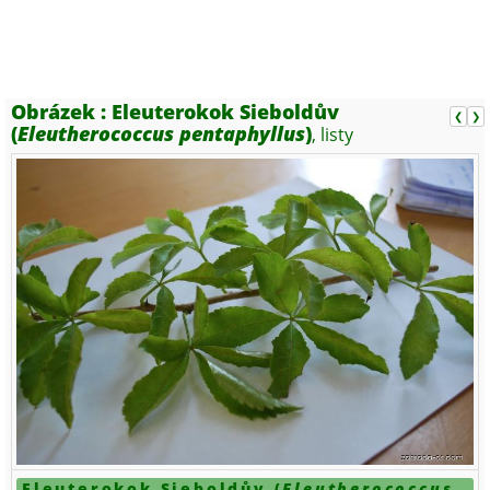
Obrázek :
Eleuterokok Sieboldův
❮
❯
(
Eleutherococcus pentaphyllus
)
, listy
Eleuterokok Sieboldův (
Eleutherococcus