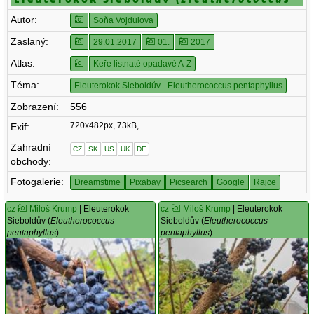
pentaphyllus
)
Autor:
Soňa Vojdulova
Zaslaný:
29.01.2017
01.
2017
Atlas:
Keře listnaté opadavé A-Z
Téma:
Eleuterokok Sieboldův - Eleutherococcus pentaphyllus
Zobrazení:
556
720x482px, 73kB,
Exif:
Zahradní
CZ
SK
US
UK
DE
obchody:
Fotogalerie:
Dreamstime
Pixabay
Picsearch
Google
Rajce
cz
Miloš Krump
| Eleuterokok
cz
Miloš Krump
| Eleuterokok
Sieboldův (
Eleutherococcus
Sieboldův (
Eleutherococcus
pentaphyllus
)
pentaphyllus
)