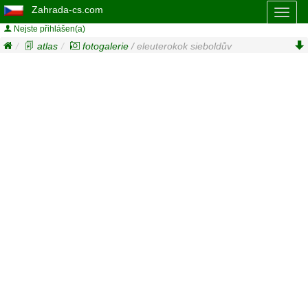
Zahrada-cs.com
Toggl
naviga
Nejste přihlášen(a)
atlas
fotogalerie
/ eleuterokok sieboldův
(
eleutherococcus pentaphyllus
)