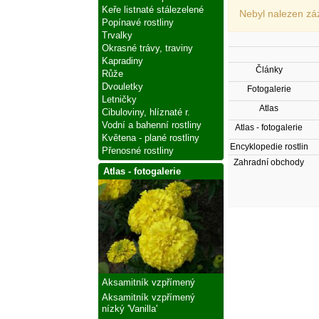
Keře listnaté stálezelené
Nebyl nalezen zá
Popínavé rostliny
Trvalky
Okrasné trávy, traviny
Kapradiny
Články
Růže
Dvouletky
Fotogalerie
Letničky
Atlas
Cibuloviny, hlíznaté r.
Vodní a bahenní rostliny
Atlas - fotogalerie
Květena - plané rostliny
Encyklopedie rostlin
Přenosné rostliny
Zahradní obchody
Atlas - fotogalerie
Aksamitník vzpřímený
Aksamitník vzpřímený
nízký 'Vanilla'