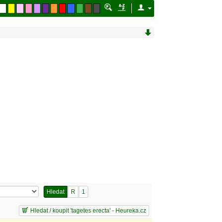
Hledat
R
1
Hledat / koupit 'tagetes erecta' - Heureka.cz