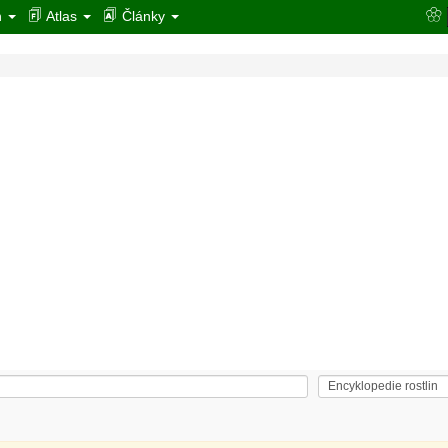
n
Atlas
Články