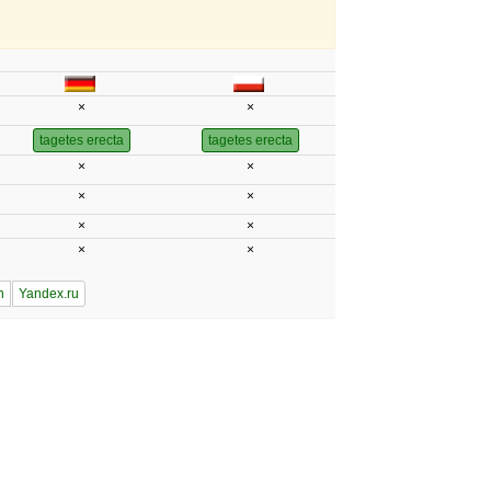
×
×
tagetes erecta
tagetes erecta
×
×
×
×
×
×
×
×
n
Yandex.ru