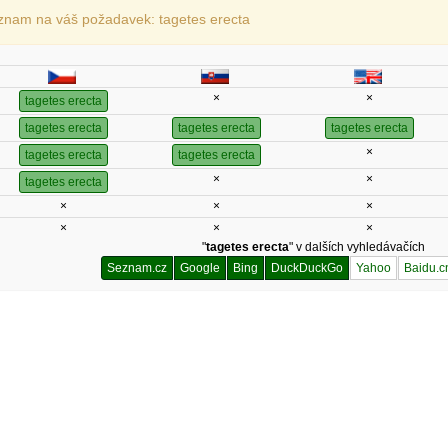
znam na váš požadavek: tagetes erecta
×
×
tagetes erecta
tagetes erecta
tagetes erecta
tagetes erecta
×
tagetes erecta
tagetes erecta
×
×
tagetes erecta
×
×
×
×
×
×
"
tagetes erecta
" v dalších vyhledávačích
Seznam.cz
Google
Bing
DuckDuckGo
Yahoo
Baidu.c