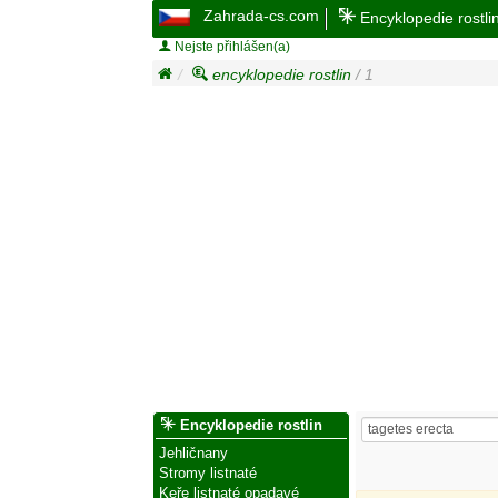
Zahrada-cs.com
Encyklopedie rostli
Nejste přihlášen(a)
encyklopedie rostlin
/ 1
Encyklopedie rostlin
Jehličnany
Stromy listnaté
Keře listnaté opadavé