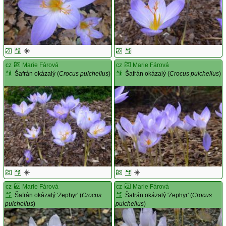
cz
Marie Fárová
cz
Marie Fárová
Šafrán okázalý (
Crocus pulchellus
)
Šafrán okázalý (
Crocus pulchellus
)
cz
Marie Fárová
cz
Marie Fárová
Šafrán okázalý 'Zephyr' (
Crocus
Šafrán okázalý 'Zephyr' (
Crocus
pulchellus
)
pulchellus
)