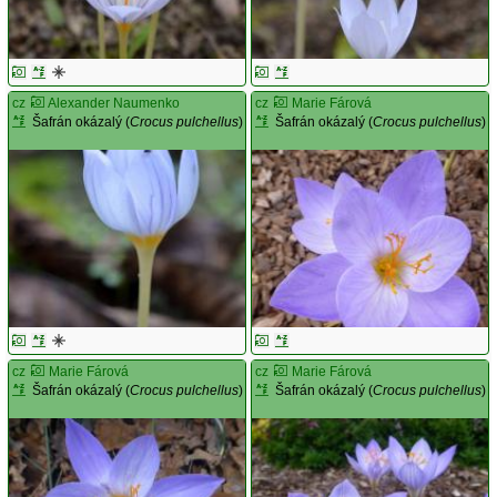
cz
Alexander Naumenko
cz
Marie Fárová
Šafrán okázalý (
Crocus pulchellus
)
Šafrán okázalý (
Crocus pulchellus
)
cz
Marie Fárová
cz
Marie Fárová
Šafrán okázalý (
Crocus pulchellus
)
Šafrán okázalý (
Crocus pulchellus
)