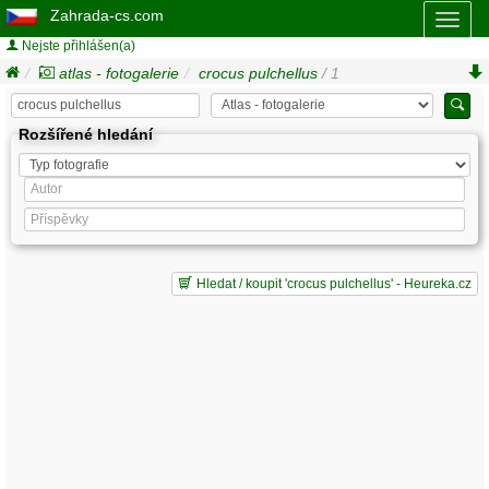
Zahrada-cs.com
Toggl
naviga
Nejste přihlášen(a)
atlas - fotogalerie
crocus pulchellus
/ 1
Rozšířené hledání
Hledat / koupit 'crocus pulchellus' - Heureka.cz