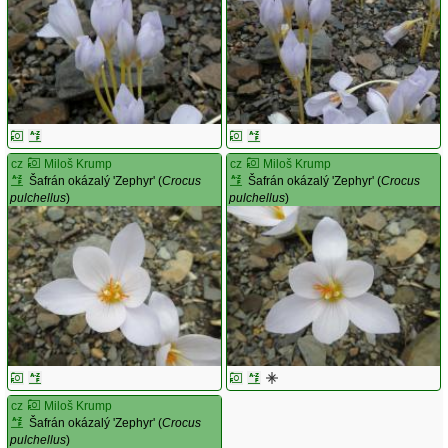
cz
Miloš Krump
cz
Miloš Krump
Šafrán okázalý 'Zephyr' (
Crocus
Šafrán okázalý 'Zephyr' (
Crocus
pulchellus
)
pulchellus
)
cz
Miloš Krump
Šafrán okázalý 'Zephyr' (
Crocus
pulchellus
)