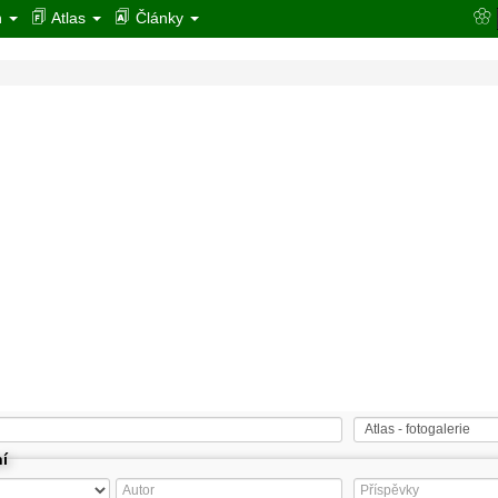
n
Atlas
Články
ní