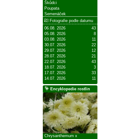
Škůdci
Poupata
Semenáček
Fotografie podle datumu
06.08. 2026
43
05.08. 2026
8
03.08. 2026
11
30.07. 2026
22
29.07. 2026
12
28.07. 2026
21
22.07. 2026
43
18.07. 2026
3
17.07. 2026
33
14.07. 2026
11
Encyklopedie rostlin
Chrysanthemum x