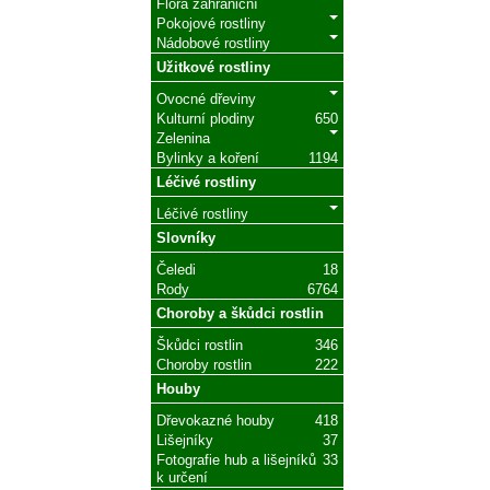
Flóra zahraniční
Pokojové rostliny
Nádobové rostliny
Užitkové rostliny
Ovocné dřeviny
Kulturní plodiny
650
Zelenina
Bylinky a koření
1194
Léčivé rostliny
Léčivé rostliny
Slovníky
Čeledi
18
Rody
6764
Choroby a škůdci rostlin
Škůdci rostlin
346
Choroby rostlin
222
Houby
Dřevokazné houby
418
Lišejníky
37
Fotografie hub a lišejníků
33
k určení