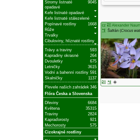
Stromy listnaté
9045
opadavé
Keře listnaté opadavé
Keře listnaté stálezelené
Popínavé rostliny
1668
cz
Alexander Nau
Růže
Šafrán (
Crocus wat
Trvalky
Cibuloviny, hlíznaté rostliny
Trávy a traviny
593
Kapradiny okrasné
264
Dvouletky
675
Letničky
3615
Vodní a bahenní rostliny
591
Skalničky
1137
Plevele našich zahrádek
346
Flóra Česka a Slovenska
Dřeviny
6684
Květena
35315
Traviny
2824
Kapraďorosty
921
Mechorosty
575
Cizokrajné rostliny