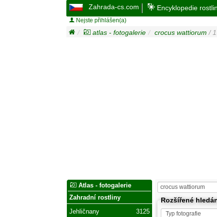
Zahrada-cs.com
Encyklopedie rostli
Nejste přihlášen(a)
atlas - fotogalerie
crocus wattiorum
/ 1
Atlas - fotogalerie
Zahradní rostliny
Rozšířené hledá
Jehličnany
3125