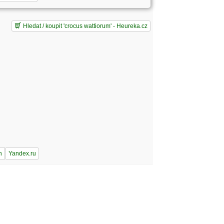
Hledat / koupit 'crocus wattiorum' - Heureka.cz
n
Yandex.ru