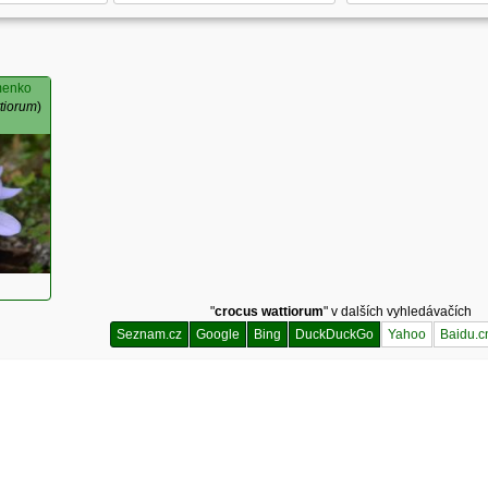
menko
tiorum
)
"
crocus wattiorum
" v dalších vyhledávačích
Seznam.cz
Google
Bing
DuckDuckGo
Yahoo
Baidu.c