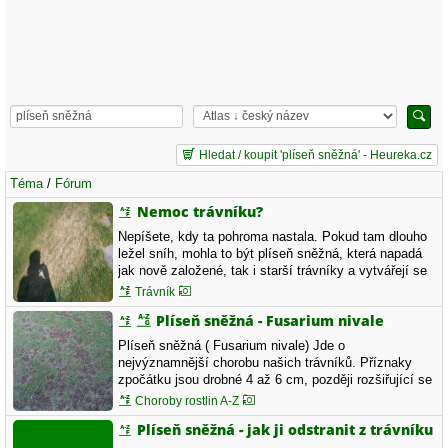
Hledat / koupit 'plíseň sněžná' - Heureka.cz
Téma
/
Fórum
Nemoc trávníku?
Nepíšete, kdy ta pohroma nastala. Pokud tam dlouho
ležel sníh, mohla to být plíseň sněžná, která napadá
jak nově založené, tak i starší trávníky a vytvářejí se
holá místa, ale většinou ne v takovém rozsahu, jako
Trávník
na Vašem snímku. Proti plísni sněžné je vhodnější
Plíseň sněžná - Fusarium nivale
prevence - na podzim nehnojit dusíkem, ale
draselnými…
Plíseň sněžná ( Fusarium nivale) Jde o
nejvýznamnější chorobu našich trávníků. Příznaky
zpočátku jsou drobné 4 až 6 cm, později rozšiřující se
vodnaté skvrny s bílým nebo lehce narůžovělým
Choroby rostlin A-Z
myceliem. Výskyt choroby však není vázán ani na
Plíseň sněžná - jak ji odstranit z trávníku
výskyt sněhu, ani mrazu. Teplotní optimum pro rozvoj
choroby je 0 až 8°C.…