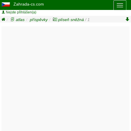
Zahrada-cs.com
Toggl
naviga
Nejste přihlášen(a)
atlas
příspěvky
plíseň sněžná
/ 1