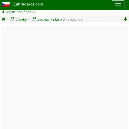
Zahrada-cs.com
Toggl
naviga
Nejste přihlášen(a)
články
seznam článků
/ růžové1