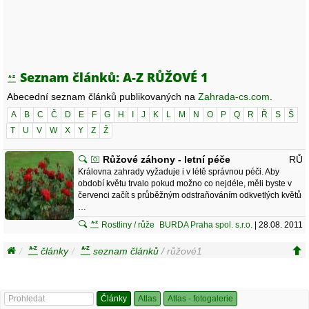
Seznam článků: A-Z RŮŽOVÉ 1
Abecední seznam článků publikovaných na
Zahrada-cs.com
.
A
B
C
Č
D
E
F
G
H
I
J
K
L
M
N
O
P
Q
R
Ř
S
Š
T
U
V
W
X
Y
Z
Ž
Růžové záhony - letní péče
RŮ
Královna zahrady vyžaduje i v létě správnou péči. Aby
období květu trvalo pokud možno co nejdéle, měli byste v
červenci začít s průběžným odstraňováním odkvetlých květů
…
Rostliny / růže
BURDA Praha spol. s.r.o.
| 28.08. 2011
články
seznam článků
/ růžové1
Články
Atlas
Atlas - fotogalerie